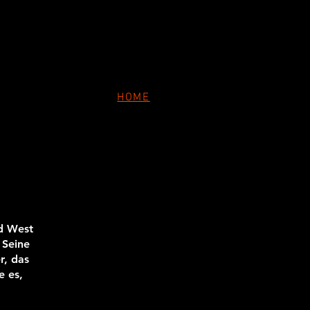
HOME
nd West
 Seine
r, das
e es,